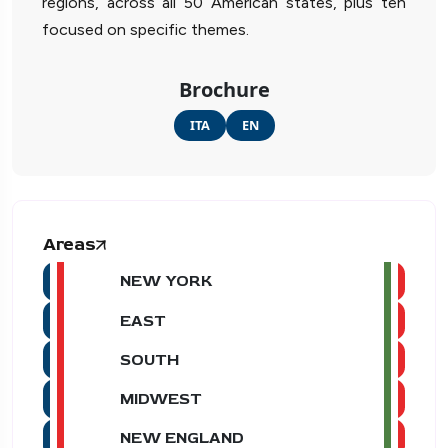
regions, across all 50 American states, plus ten
focused on specific themes.
Brochure
ITA
EN
Areas
NEW YORK
EAST
SOUTH
MIDWEST
NEW ENGLAND